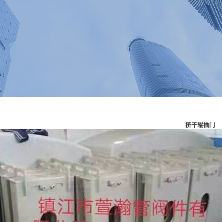
挤干辊插门