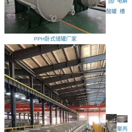
pp
电解
酸罐
槽
PPH卧式储罐厂家
聚丙