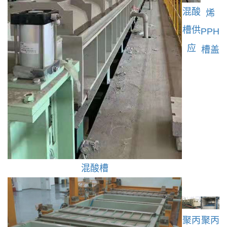
混酸
烯
槽供
PPH
应
槽盖
混酸槽
聚丙
聚丙