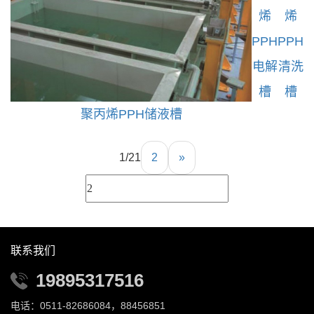
烯
烯
PPH
PPH
电解
清洗
槽
槽
聚丙烯PPH储液槽
1/2
1
2
»
联系我们
19895317516
电话：0511-82686084，88456851