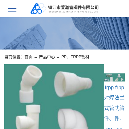
当前位置：
首页
→
产品中心
→
PP、FRPP管材
frpp
frpp
对焊
法兰
式管
式管
件、
件、