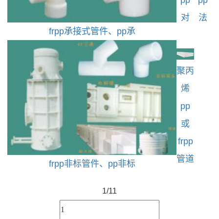
pp
pp
对
法
frpp承接式管件、pp承
聚丙
烯
pp
或
frpp
管道
frpp非标管件、pp非标
1/1
1