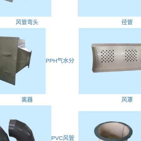
风管弯头
径管
PPH气水分
离器
风罩
PVC风管