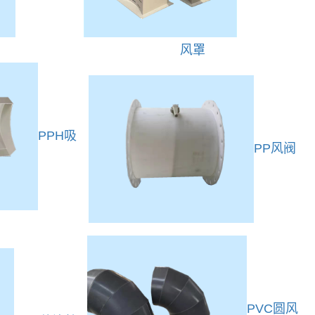
风罩
PPH吸
PP风阀
PVC圆风