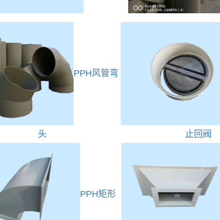
PPH风管弯
头
止回阀
PPH矩形