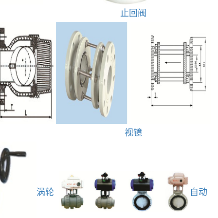
止回阀
视镜
涡轮
自动