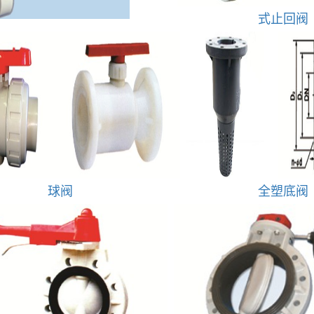
式止回阀
球阀
全塑底阀