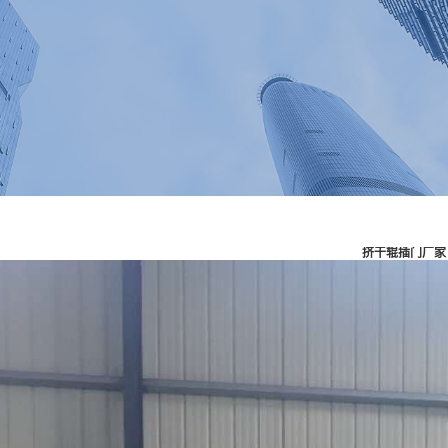
挤干辊插门厂家